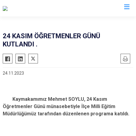
Gaziantep
24 KASIM ÖĞRETMENLER GÜNÜ
KUTLANDI .
Araban
İslahiye
Karkamış
24.11.2023
Nizip
Nurdağı
Oğuzeli
Kaymakamımız Mehmet SOYLU, 24 Kasım
Şahinbey
Öğretmenler Günü münasebetiyle İlçe Milli Eğitim
Şehitkamil
Müdürlüğümüz tarafından düzenlenen programa katıldı.
Yavuzeli