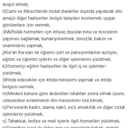
tespit etmek,
h)Cami ve Mescitlerde mutat ibadetler dışında yapılacak dini
amaçlı diğer faaliyetler ileilgili talepleri incelemek, uygun
görülenlere izin vermek,
i)Müftülük hizmetleri için ihtiyaç duyulan bina ve tesislerin
yapımını sağlamak, bunlarıyönetmek, temizlik, bakım ve
onarımlarını yapmak,
j)Kur’an Kursları ile öğrenci yurt ve pansiyonlarının açılışını,
eğitim ve öğretim işlerini ve diğer işlemlerini yürütmek,
k)Hizmetiçi eğitim faaliyetleri ile ilgili iş ve işlemleri
yürütmek,
l)İhtida edecekler için ihtida merasimi yapmak ve ihtida
belgesi vermek,
m)Medeni kanuna göre akdedilen nikahtan sonra olmak üzere,
isteyenlere evlenmenin dini merasimini icra etmek,
n)Personelin kadro, atama, nakil, sicil, emeklilik ve diğer özlük
işlemlerini yürütmek,
o) Tahakkuk, tediye ve mali işlerle ilgili hizmetleri yürütmek,
p)Demirbaş eşya ile diğer araç ve gereçlerin bakım, onarım,