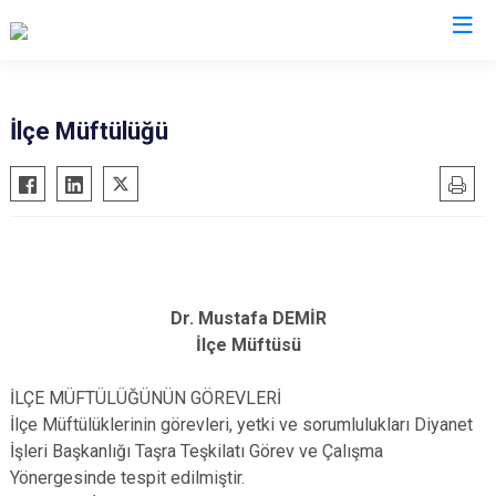
Gaziantep
İlçe Müftülüğü
Araban
İslahiye
Karkamış
Nizip
Nurdağı
Dr. Mustafa DEMİR
İlçe Müftüsü
Oğuzeli
Şahinbey
İLÇE MÜFTÜLÜĞÜNÜN GÖREVLERİ
Şehitkamil
İlçe Müftülüklerinin görevleri, yetki ve sorumlulukları Diyanet
Yavuzeli
İşleri Başkanlığı Taşra Teşkilatı Görev ve Çalışma
Yönergesinde tespit edilmiştir.