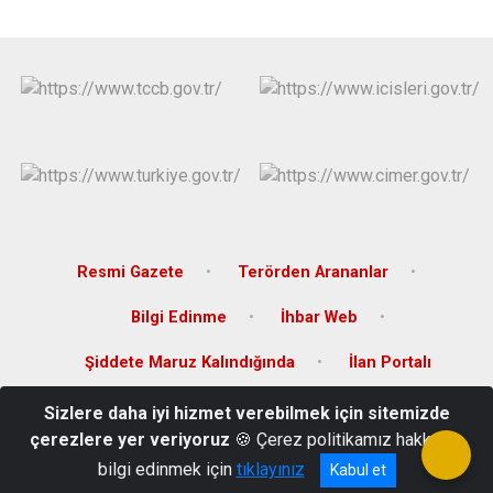
Resmi Gazete
Terörden Arananlar
Bilgi Edinme
İhbar Web
Şiddete Maruz Kalındığında
İlan Portalı
Sizlere daha iyi hizmet verebilmek için sitemizde
Fevziçakmak Mah. Hatay Bulvarı No:259 Kat: 2
çerezlere yer veriyoruz
🍪 Çerez politikamız hakkında
Telefon : 0 (342) 862 10 14 - Faks : 0 (342) 862 43 85
bilgi edinmek için
tıklayınız
Kabul et