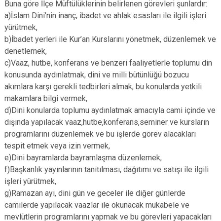
Buna göre İlçe Müftülüklerinin belirlenen görevleri şunlardır:
a)İslam Dini’nin inanç, ibadet ve ahlak esasları ile ilgili işleri
yürütmek,
b)İbadet yerleri ile Kur’an Kurslarını yönetmek, düzenlemek ve
denetlemek,
c)Vaaz, hutbe, konferans ve benzeri faaliyetlerle toplumu din
konusunda aydınlatmak, dini ve milli bütünlüğü bozucu
akımlara karşı gerekli tedbirleri almak, bu konularda yetkili
makamlara bilgi vermek,
d)Dini konularda toplumu aydınlatmak amacıyla cami içinde ve
dışında yapılacak vaaz,hutbe,konferans,seminer ve kursların
programlarını düzenlemek ve bu işlerde görev alacakları
tespit etmek veya izin vermek,
e)Dini bayramlarda bayramlaşma düzenlemek,
f)Başkanlık yayınlarının tanıtılması, dağıtımı ve satışı ile ilgili
işleri yürütmek,
g)Ramazan ayı, dini gün ve geceler ile diğer günlerde
camilerde yapılacak vaazlar ile okunacak mukabele ve
mevlütlerin programlarını yapmak ve bu görevleri yapacakları