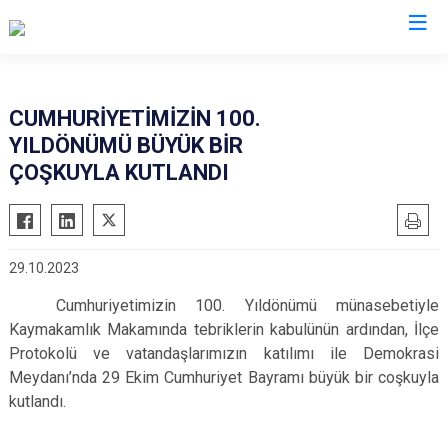
Gaziantep
CUMHURİYETİMİZİN 100.
YILDÖNÜMÜ BÜYÜK BİR
Araban
ÇOŞKUYLA KUTLANDI
İslahiye
Karkamış
Nizip
29.10.2023
Nurdağı
Cumhuriyetimizin 100. Yıldönümü münasebetiyle
Oğuzeli
Kaymakamlık Makamında tebriklerin kabulünün ardından, İlçe
Şahinbey
Protokolü ve vatandaşlarımızın katılımı ile Demokrasi
Şehitkamil
Meydanı’nda 29 Ekim Cumhuriyet Bayramı büyük bir coşkuyla
kutlandı.
Yavuzeli