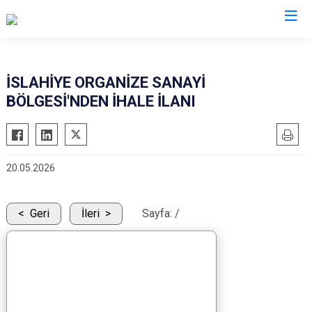
Gaziantep
İSLAHİYE ORGANİZE SANAYİ
BÖLGESİ'NDEN İHALE İLANI
Araban
İslahiye
Karkamış
20.05.2026
Nizip
Nurdağı
Geri
İleri
Sayfa:
/
Oğuzeli
Şahinbey
Şehitkamil
Yavuzeli